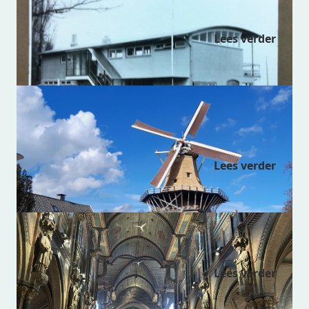
Zeilvereeniging
Lees verder
Snuif- en specerijenmolens De Ster
en De Lelie
Lees verder
Sint Lambertuskerk
Lees verder