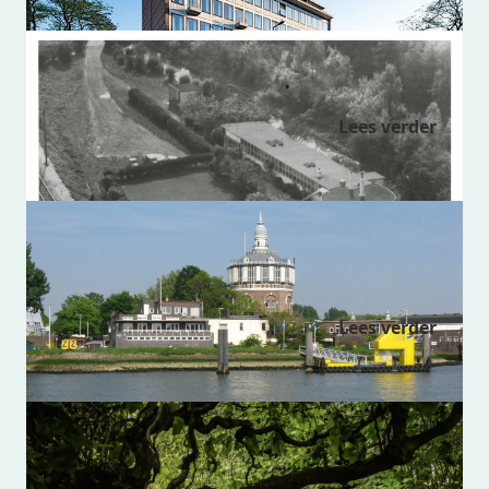
Golfpaviljoen
Lees verder
Clubgebouw Roeivereniging
Nautilus
Lees verder
Botanische Tuin Kralingen