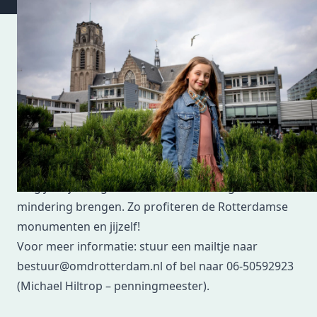
Mocht je de Open Monumentendag willen steunen
met een periodieke gift (van bijvoorbeeld € 5 per
maand) dan kan dat ook. Deze periodieke giften
mag je in je aangifte inkomstenbelasting in
mindering brengen. Zo profiteren de Rotterdamse
monumenten en jijzelf!
Voor meer informatie: stuur een mailtje naar
bestuur@omdrotterdam.nl of bel naar 06-50592923
(Michael Hiltrop – penningmeester).