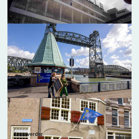
Lees verder
Aanmeldformulier: meld je
monument aan en doe mee met de
Open Monumentendag Rotterdam
2026
Lees verder
Open Monumentendag op 12 & 13
september 2026
Lees verder