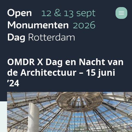
Ga naar de inhoud
Dit is Open Monumentendag Rotterdam
OMDR X Dag en Nacht van
de Architectuur – 15 juni
’24
BlueCity: Visit the Dome
Voor de eerste keer door de supersnelle
wildwaterbaan, deinen in het golfslagbad, of