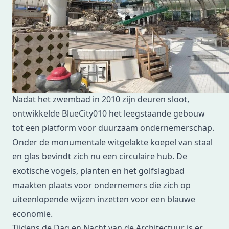
razendsnel naar beneden roetsjen vanaf de
negentig meter lange glijbaan. Met een groot
binnen- en buitenbad, subtropische planten en een
zonnegrot was een bezoek aan Tropicana een waar
spektakel. Welke herinneringen heb jij aan het
voormalige zwemparadijs?
Nadat het zwembad in 2010 zijn deuren sloot,
ontwikkelde BlueCity010 het leegstaande gebouw
tot een platform voor duurzaam ondernemerschap.
Onder de monumentale witgelakte koepel van staal
en glas bevindt zich nu een circulaire hub. De
exotische vogels, planten en het golfslagbad
maakten plaats voor ondernemers die zich op
uiteenlopende wijzen inzetten voor een blauwe
economie.
Tijdens de Dag en Nacht van de Architectuur is er