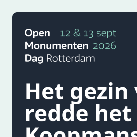
Ga naar de inhoud
Dit is Open Monumentendag Rotterdam
Het gezin
redde het
Koopmans