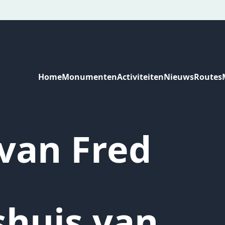
Home
Monumenten
Activiteiten
Nieuws
Routes
 van Fred
huis van