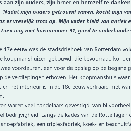
s aan zijn ouders, zijn broer en hemzelf te danken
.
‘Nadat mijn ouders getrouwd waren, kocht mijn vad
was er vreselijk trots op. Mijn vader hield van antiek 
, toen nog met huisnummer 91, goed te onderhouden
de 17e eeuw was de stadsdriehoek van Rotterdam vo
e koopmanshuizen gebouwd, die bevoorraad konden
wee voordeuren, een voor de opslag op de begane g
p de verdiepingen erboven. Het Koopmanshuis waar
 en het interieur is in de 18e eeuw verfraaid met wa
n.
n waren veel handelaars gevestigd, van bijvoorbeeld
el bedrijvigheid. Langs de kades van de Rotte lagen 
 snoepfabriek, een triplexfabriek, koek- en beschuitfa