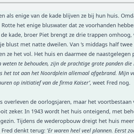
en als enige van de kade blijven ze bij hun huis. Omd
e Rotte het enige bluswater dat ze voorhanden hebben
de kade, broer Piet brengt ze drie trappen omhoog,
je blust met natte dweilen. Van ‘s middags half twee
n ze het vol. Het huis en daarmee de naastgelegen 
 weten te behouden, zijn de prachtige grote panden die 
 het tot aan het Noordplein allemaal afgebrand. Mijn va
uren op initiatief van de firma Kaiser’
, weet Fred nog.
is overleven de oorlogsjaren, maar het voortbestaan 
it zeker. In 1943 wordt het huis onteigend, met be
 gezin. Tijdens de wederopbouw dreigt het huis mee
Fred denkt terug: ‘
Er waren heel veel plannen. Eerst z