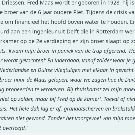
 Driessen. Fred Maas wordt er geboren in 1928, hij i
e broer van de 6 jaar oudere Piet. Tijdens de crisis va
te om financieel het hoofd boven water te houden. 
rd aan een ingenieur uit Delft die in Rotterdam wer
erkamer op de 2e verdieping en zijn broer slaapt op zo
ts, kwam mijn broer in paniek van de trap afgerend. ‘He
r wordt gevochten!’ En inderdaad, vanaf zolder waar je g
Nederlandse en Duitse vliegtuigen met elkaar in gevecht
 broer naar de Maas gelopen, waar we zagen hoe de Duit
g probeerden te veroveren. Bij thuiskomst zei mijn moe
t niet op zolder, maar bij Fred op de kamer’. Toeval of niet
is. Het hele dak lag er af, granaatscherven en brokstukk
aakten niet gewond. Zonder het voorgevoel van mijn moe
t overleefd.’