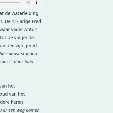
at de waterleiding
. De 11-jarige Fred
 waar vader Anton
 tot de volgende
panden zijn gered.
hier naast stonden,
der is daar later
van het
houd van het
rdere keren
ou er een weg komen,