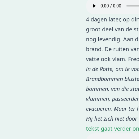
4 dagen later, op d
groot deel van de st
nog levendig. Aan d
brand. De ruiten va
vatte ook vlam. Fred
in de Rotte, om te v
Brandbommen blusten 
bommen, van die stav
vlammen, passeerden
evacueren. Maar ter h
Hij liet zich niet doo
tekst gaat verder o