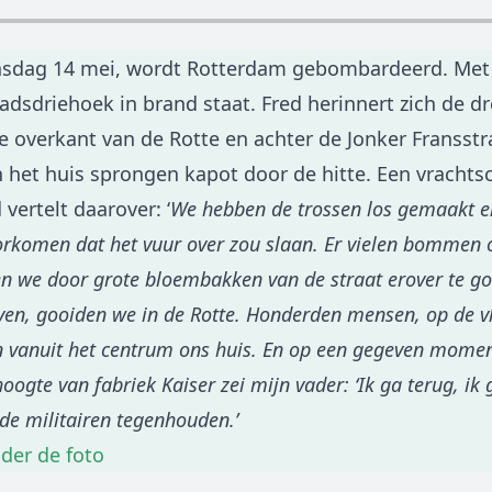
insdag 14 mei, wordt Rotterdam gebombardeerd. Met 
adsdriehoek in brand staat. Fred herinnert zich de dr
e overkant van de Rotte en achter de Jonker Fransstra
n het huis sprongen kapot door de hitte. Een vrachts
 vertelt daarover: ‘
We hebben de trossen los gemaakt e
oorkomen dat het vuur over zou slaan. Er vielen bommen o
we door grote bloembakken van de straat erover te go
en, gooiden we in de Rotte. Honderden mensen, op de vl
 vanuit het centrum ons huis. En op een gegeven momen
oogte van fabriek Kaiser zei mijn vader: ‘Ik ga terug, ik 
r de militairen tegenhouden.’
nder de foto