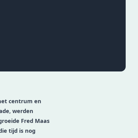
 het centrum en
kade, werden
 groeide Fred Maas
ie tijd is nog