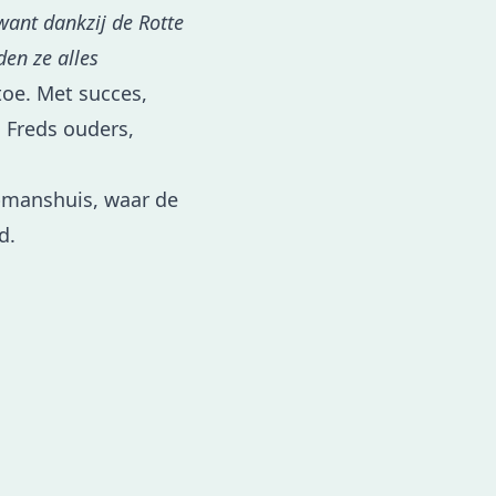
want dankzij de Rotte
den ze alles
toe. Met succes,
n Freds ouders,
oopmanshuis, waar de
d.