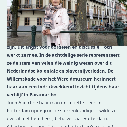
familiegeschiedenis en ontdekte onder haar
bevoorrechte voorouders een mede-eigenaar van
Surinaamse suikerplantage Tout Lui Faut. Ze
besluit er een podcastserie over te maken waarbij
Albertine in eerste instantie niet betrokken wil
zijn, uit angst voor oordelen en discussie. Toch
werkt ze mee. In de achtdelige serie representeert
ze de stem van velen die weinig weten over dit
Nederlandse koloniale en slavernijverleden. De
Willemskade voor het Wereldmuseum herinnert
haar aan een indrukwekkend inzicht tijdens haar
verblijf in Paramaribo.
Toen Albertine haar man ontmoette – een in
Rotterdam opgegroeide sterrenkundige – wilde ze
overal met hem heen, behalve naar Rotterdam.
Albertine, lachend: “Dat vond ik toch zo’n rotstad!