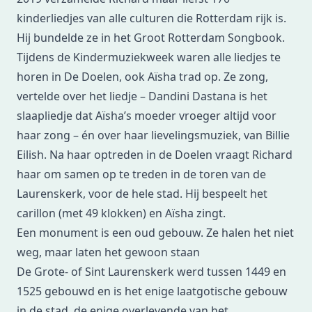
kinderliedjes van alle culturen die Rotterdam rijk is.
Hij bundelde ze in
het Groot Rotterdam Songbook
.
Tijdens de Kindermuziekweek waren alle liedjes te
horen in De Doelen, ook Aïsha trad op. Ze zong,
vertelde over het liedje – Dandini Dastana is het
slaapliedje dat Aïsha’s moeder vroeger altijd voor
haar zong – én over haar lievelingsmuziek, van Billie
Eilish. Na haar optreden in de Doelen vraagt Richard
haar om
samen op te treden in de toren van de
Laurenskerk
, voor de hele stad. Hij bespeelt het
carillon (met 49 klokken) en Aïsha zingt.
Een monument is een oud gebouw. Ze halen het niet
weg, maar laten het gewoon staan
De Grote- of Sint Laurenskerk werd tussen 1449 en
1525 gebouwd en is het enige laatgotische gebouw
in de stad, de enige overlevende van het