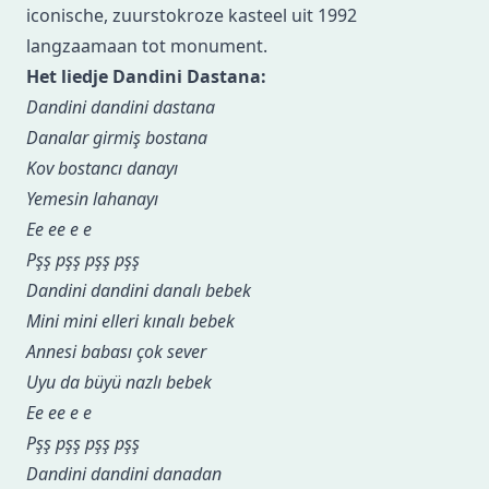
iconische, zuurstokroze kasteel uit 1992
langzaamaan tot monument.
Het liedje Dandini Dastana:
Dandini dandini dastana
Danalar girmiş bostana
Kov bostancı danayı
Yemesin lahanayı
Ee ee e e
Pşş pşş pşş pşş
Dandini dandini danalı bebek
Mini mini elleri kınalı bebek
Annesi babası çok sever
Uyu da büyü nazlı bebek
Ee ee e e
Pşş pşş pşş pşş
Dandini dandini danadan