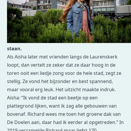
Laurenskerk te zingen, twijfelde ze geen moment.
Onder begeleiding van stadsbeiaardier Richard de
Waardt zong ze in april 2021 het slaapliedje
Dandini Dastana op bijna 64 meter hoogte.
Sindsdien ziet Aïsha de Laurenskerk pas écht
staan.
Als Aïsha later met vrienden langs de Laurenskerk
loopt, dan vertelt ze zeker dat ze daar hoog in de
toren ooit een liedje zong voor de hele stad, zegt ze
stellig. Ze vond het bijzonder en best spannend,
maar vooral erg leuk. Het uitzicht maakte indruk.
Aïsha: “Ik vond de stad een beetje op een
plattegrond lijken, want ik zag alle gebouwen van
bovenaf. Richard wees me toen het groene dak van
De Doelen aan, daar had ik eerder al opgetreden.” In
2019 verzamelde Richard maar liefst 170