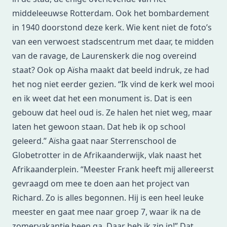
middeleeuwse Rotterdam. Ook het bombardement
in 1940 doorstond deze kerk. Wie kent niet de foto’s
van een verwoest stadscentrum met daar, te midden
van de ravage, de Laurenskerk die nog overeind
staat? Ook op Aïsha maakt
dat beeld
indruk, ze had
het nog niet eerder gezien. “Ik vind de kerk wel mooi
en ik weet dat het een monument is. Dat is een
gebouw dat heel oud is. Ze halen het niet weg, maar
laten het gewoon staan. Dat heb ik op school
geleerd.” Aïsha gaat naar Sterrenschool de
Globetrotter in de Afrikaanderwijk, vlak naast het
Afrikaanderplein. “Meester Frank heeft mij allereerst
gevraagd om mee te doen aan het project van
Richard. Zo is alles begonnen. Hij is een heel leuke
meester en gaat mee naar groep 7, waar ik na de
zomervakantie heen ga. Daar heb ik zin in!” Dat