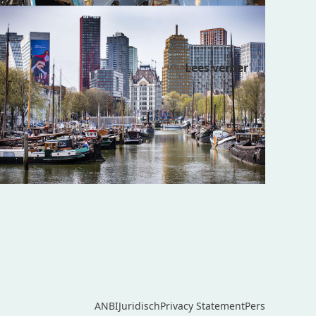
Erfgoedhavens Rotterdam
Lees verder
ANBI
Juridisch
Privacy Statement
Pers