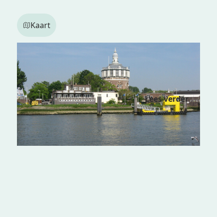
Kaart
Clubgebouw Roeivereniging
Nautilus
Lees verder